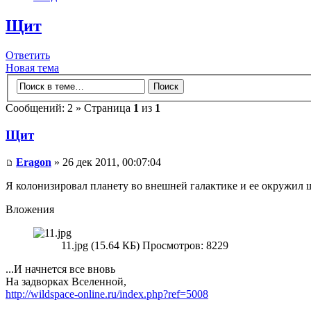
Щит
Ответить
Новая тема
Сообщений: 2 » Страница
1
из
1
Щит
Eragon
» 26 дек 2011, 00:07:04
Я колонизировал планету во внешней галактике и ее окружил щ
Вложения
11.jpg (15.64 КБ) Просмотров: 8229
...И начнется все вновь
На задворках Вселенной,
http://wildspace-online.ru/index.php?ref=5008