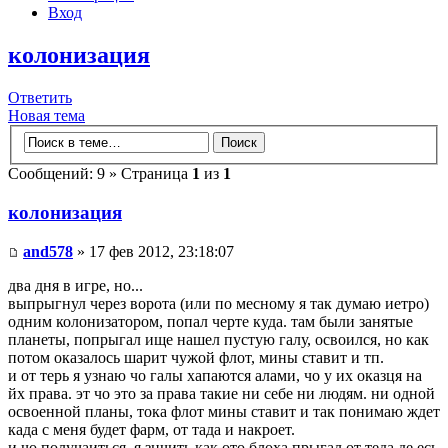
Вход
колонизация
Ответить
Новая тема
Сообщений: 9 » Страница
1
из
1
колонизация
and578
» 17 фев 2012, 23:18:07
два дня в игре, но...
выпрыгнул через ворота (или по месному я так думаю иетро)
одним колонизатором, попал черте куда. там были занятые
планеты, попрыгал ище нашел пустую галу, освоился, но как
потом оказалось шарит чужой флот, мины ставит и тп.
и от терь я узнаю чо галы хапаются алами, чо у их оказця на
йх права. эт чо это за права такие ни себе ни людям. ни одной
освоенной планы, тока флот мины ставит и так понимаю ждет
када с меня будет фарм, от тада и накроет.
и чо получаиться, я знчить как ото блоха прыгал от теда де есь