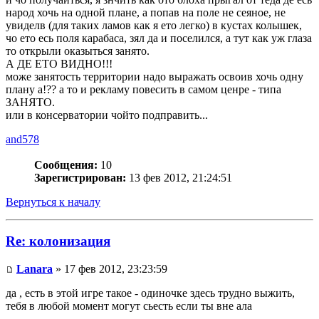
народ хочь на одной плане, а попав на поле не сеяное, не
увиделв (для таких ламов как я ето легко) в кустах колышек,
чо ето есь поля карабаса, зял да и поселился, а тут как уж глаза
то открыли оказыться занято.
А ДЕ ЕТО ВИДНО!!!
може занятость территории надо выражать освоив хочь одну
плану а!?? а то и рекламу повесить в самом ценре - типа
ЗАНЯТО.
или в консерватории чойто подправить...
and578
Сообщения:
10
Зарегистрирован:
13 фев 2012, 21:24:51
Вернуться к началу
Re: колонизация
Lanara
» 17 фев 2012, 23:23:59
да , есть в этой игре такое - одиночке здесь трудно выжить,
тебя в любой момент могут сьесть если ты вне ала