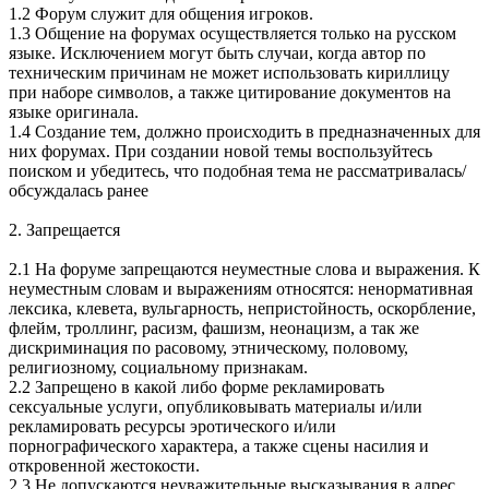
1.2 Форум служит для общения игроков.
1.3 Общение на форумах осуществляется только на русском
языке. Исключением могут быть случаи, когда автор по
техническим причинам не может использовать кириллицу
при наборе символов, а также цитирование документов на
языке оригинала.
1.4 Создание тем, должно происходить в предназначенных для
них форумах. При создании новой темы воспользуйтесь
поиском и убедитесь, что подобная тема не рассматривалась/
обсуждалась ранее
2. Запрещается
2.1 На форуме запрещаются неуместные слова и выражения. К
неуместным словам и выражениям относятся: ненормативная
лексика, клевета, вульгарность, непристойность, оскорбление,
флейм, троллинг, расизм, фашизм, неонацизм, а так же
дискриминация по расовому, этническому, половому,
религиозному, социальному признакам.
2.2 Запрещено в какой либо форме рекламировать
сексуальные услуги, опубликовывать материалы и/или
рекламировать ресурсы эротического и/или
порнографического характера, а также сцены насилия и
откровенной жестокости.
2.3 Не допускаются неуважительные высказывания в адрес