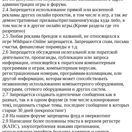
администрации игры и форума.
2.4 Запрещается использование прямой или косвенной
рекламы других онлайн проектов, в том числе и игр, а так же
демонстративные призывы/приглашения/уходы куда либо, в
том числе и в другие онлайн игры.(Кроме раздела где это
разрешено)
2.5 Любая реклама брендов и названий, не относящихся к
игре Wildspace-Online запрещается. Запрещаются спам, письма
счастья, финансовые пирамиды и т.д.
2.6 Запрещается обсуждения нелегальной или пиратской
деятельности, пропаганды, публикации или запроса
информации, относящейся к пиратским компьютерным
программам и играм, компьютерным вирусам,
регистрационным номерам, программам-взломщикам, или
другой информации, которая может способствовать
незаконному использованию компьютерного оборудования,
программ, сетевого оборудования и других систем.
2.7 Запрещается создавать идентичные сообщения как в
разных, так и в одном форуме (в том числе клонирование
тем), поднимать старые темы, последнее сообщение в которых
старше 30 дней (некропостинг)
2.8 На нашем форуме запрещены флуд и оверквотинг
2.9 Написание более половины текста в верхнем регистре
(КАПС), злоупотребления знаками препинания,
использование шрифтов больших размеров и цветов