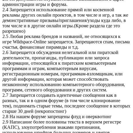
администрации игры и форума.
2.4 Запрещается использование прямой или косвенной
рекламы других онлайн проектов, в том числе и игр, а так же
демонстративные призывы/приглашения/уходы куда либо, в
том числе и в другие онлайн игры.(Кроме раздела где это
разрешено)
2.5 Любая реклама брендов и названий, не относящихся к
игре Wildspace-Online запрещается. Запрещаются спам, письма
счастья, финансовые пирамиды и т.д.
2.6 Запрещается обсуждения нелегальной или пиратской
деятельности, пропаганды, публикации или запроса
информации, относящейся к пиратским компьютерным
программам и играм, компьютерным вирусам,
регистрационным номерам, программам-взломщикам, или
другой информации, которая может способствовать
незаконному использованию компьютерного оборудования,
программ, сетевого оборудования и других систем.
2.7 Запрещается создавать идентичные сообщения как в
разных, так и в одном форуме (в том числе клонирование
тем), поднимать старые темы, последнее сообщение в которых
старше 30 дней (некропостинг)
2.8 На нашем форуме запрещены флуд и оверквотинг
2.9 Написание более половины текста в верхнем регистре
(КАПС), злоупотребления знаками препинания,
использование шрифтов больших размеров и цветов