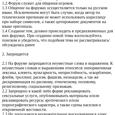
1.2 Форум служит для общения игроков.
1.3 Общение на форумах осуществляется только на русском
языке. Исключением могут быть случаи, когда автор по
техническим причинам не может использовать кириллицу
при наборе символов, а также цитирование документов на
языке оригинала.
1.4 Создание тем, должно происходить в предназначенных для
них форумах. При создании новой темы воспользуйтесь
поиском и убедитесь, что подобная тема не рассматривалась/
обсуждалась ранее
2. Запрещается
2.1 На форуме запрещаются неуместные слова и выражения. К
неуместным словам и выражениям относятся: ненормативная
лексика, клевета, вульгарность, непристойность, оскорбление,
флейм, троллинг, расизм, фашизм, неонацизм, а так же
дискриминация по расовому, этническому, половому,
религиозному, социальному признакам.
2.2 Запрещено в какой либо форме рекламировать
сексуальные услуги, опубликовывать материалы и/или
рекламировать ресурсы эротического и/или
порнографического характера, а также сцены насилия и
откровенной жестокости.
2.3 Не допускаются неуважительные высказывания в адрес