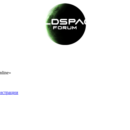
nline»
истрации