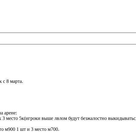
 с 8 марта.
а арене:
0к 3 место 5к(игроки выше лвлом будут безжалостно выкидыватьс
то м900 1 шт и 3 место м700.