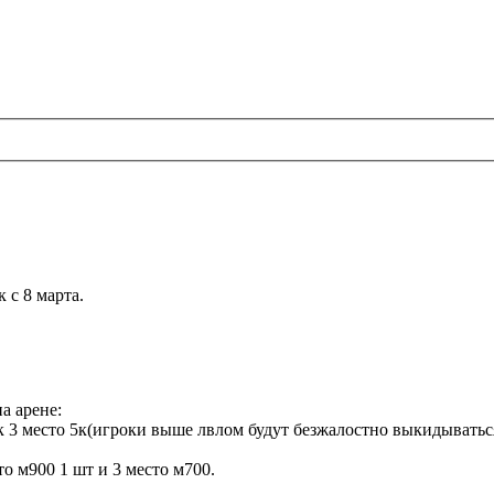
 с 8 марта.
а арене:
0к 3 место 5к(игроки выше лвлом будут безжалостно выкидыватьс
то м900 1 шт и 3 место м700.