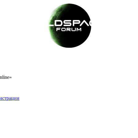
nline»
истрации