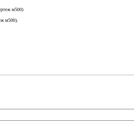
ертеж м500)
еж м500).