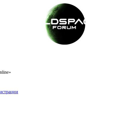
nline»
истрации