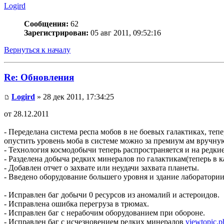
Logird
Сообщения:
62
Зарегистрирован:
05 авг 2011, 09:52:16
Вернуться к началу
Re: Обновления
Logird
» 28 дек 2011, 17:34:25
от 28.12.2011
- Переделана система респа мобов в не боевых галактиках, те
опустить уровень моба в системе можно за премиум ам вручную
- Технология космодобычи теперь распространяется и на редки
- Разделена добыча редких минералов по галактикам(теперь в 
- Добавлен отчет о захвате или неудачи захвата планеты.
- Введено оборудование большего уровня и здание лаборатори
- Исправлен баг добычи 0 ресурсов из аномалий и астероидов.
- Исправлена ошибка перегруза в трюмах.
- Исправлен баг с нерабочим оборудованием при обороне.
- Исправлен баг с исчезновением редких минералов
viewtopic.