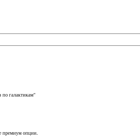
в по галактикам"
е премиум опции.