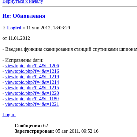
Вернуться к началу
Re: Обновления
Logird
» 11 янв 2012, 18:03:29
от 11.01.2012
- Введена функция сканирования станций спутниками шпиона
- Исправлены баги:
-
viewtopic.php?f=4&t=1206
-
viewtopic.php?f=4&t=1216
-
viewtopic.php?f=4&t=1219
-
viewtopic.php?f=4&t=1214
-
viewtopic.php?f=4&t=1215
-
viewtopic.php?f=4&t=1220
-
viewtopic.php?f=4&t=1180
-
viewtopic.php?f=4&t=1221
Logird
Сообщения:
62
Зарегистрирован:
05 авг 2011, 09:52:16