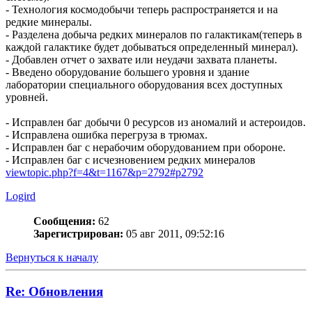
- Технология космодобычи теперь распространяется и на
редкие минералы.
- Разделена добыча редких минералов по галактикам(теперь в
каждой галактике будет добываться определенный минерал).
- Добавлен отчет о захвате или неудачи захвата планеты.
- Введено оборудование большего уровня и здание
лаборатории специального оборудования всех доступных
уровней.
- Исправлен баг добычи 0 ресурсов из аномалий и астероидов.
- Исправлена ошибка перегруза в трюмах.
- Исправлен баг с нерабочим оборудованием при обороне.
- Исправлен баг с исчезновением редких минералов
viewtopic.php?f=4&t=1167&p=2792#p2792
Logird
Сообщения:
62
Зарегистрирован:
05 авг 2011, 09:52:16
Вернуться к началу
Re: Обновления