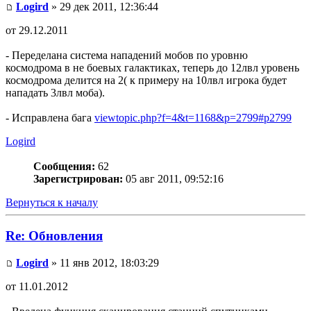
Logird
» 29 дек 2011, 12:36:44
от 29.12.2011
- Переделана система нападений мобов по уровню
космодрома в не боевых галактиках, теперь до 12лвл уровень
космодрома делится на 2( к примеру на 10лвл игрока будет
нападать 3лвл моба).
- Исправлена бага
viewtopic.php?f=4&t=1168&p=2799#p2799
Logird
Сообщения:
62
Зарегистрирован:
05 авг 2011, 09:52:16
Вернуться к началу
Re: Обновления
Logird
» 11 янв 2012, 18:03:29
от 11.01.2012