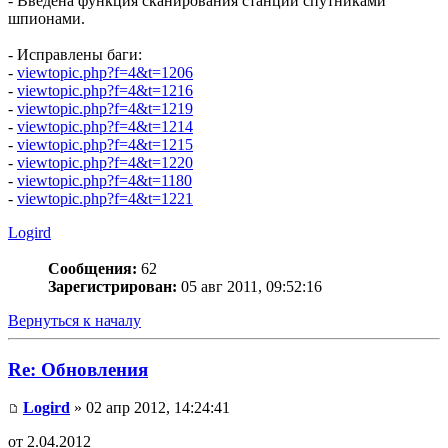
- Введена функция сканирования станций спутниками
шпионами.
- Исправлены баги:
-
viewtopic.php?f=4&t=1206
-
viewtopic.php?f=4&t=1216
-
viewtopic.php?f=4&t=1219
-
viewtopic.php?f=4&t=1214
-
viewtopic.php?f=4&t=1215
-
viewtopic.php?f=4&t=1220
-
viewtopic.php?f=4&t=1180
-
viewtopic.php?f=4&t=1221
Logird
Сообщения:
62
Зарегистрирован:
05 авг 2011, 09:52:16
Вернуться к началу
Re: Обновления
Logird
» 02 апр 2012, 14:24:41
от 2.04.2012