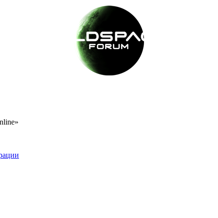
nline»
рации