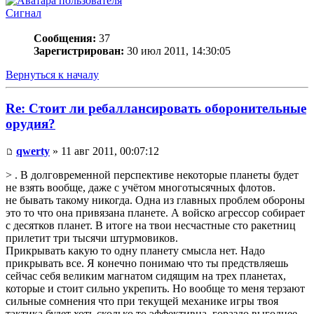
Сигнал
Сообщения:
37
Зарегистрирован:
30 июл 2011, 14:30:05
Вернуться к началу
Re: Стоит ли ребаллансировать оборонительные
орудия?
qwerty
» 11 авг 2011, 00:07:12
> . В долговременной перспективе некоторые планеты будет
не взять вообще, даже с учётом многотысячных флотов.
не бывать такому никогда. Одна из главных проблем обороны
это то что она привязана планете. А войско агрессор собирает
с десятков планет. В итоге на твои несчастные сто ракетниц
прилетит три тысячи штурмовиков.
Прикрывать какую то одну планету смысла нет. Надо
прикрывать все. Я конечно понимаю что ты предствляешь
сейчас себя великим магнатом сидящим на трех планетах,
которые и стоит сильно укрепить. Но вообще то меня терзают
сильные сомнения что при текущей механике игры твоя
тактика будет хоть сколько то эффективна. гораздо выгоднее