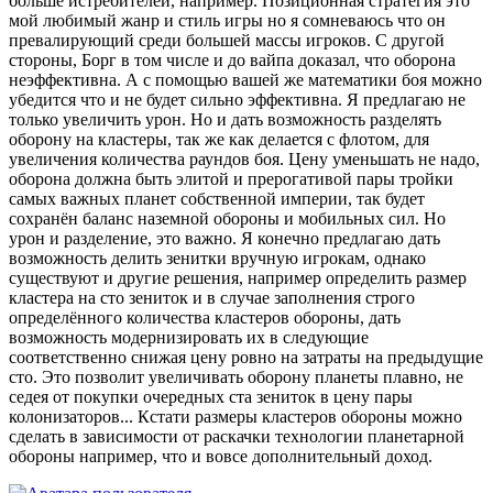
больше истребителей, например. Позиционная стратегия это
мой любимый жанр и стиль игры но я сомневаюсь что он
превалирующий среди большей массы игроков. С другой
стороны, Борг в том числе и до вайпа доказал, что оборона
неэффективна. А с помощью вашей же математики боя можно
убедится что и не будет сильно эффективна. Я предлагаю не
только увеличить урон. Но и дать возможность разделять
оборону на кластеры, так же как делается с флотом, для
увеличения количества раундов боя. Цену уменьшать не надо,
оборона должна быть элитой и прерогативой пары тройки
самых важных планет собственной империи, так будет
сохранён баланс наземной обороны и мобильных сил. Но
урон и разделение, это важно. Я конечно предлагаю дать
возможность делить зенитки вручную игрокам, однако
существуют и другие решения, например определить размер
кластера на сто зениток и в случае заполнения строго
определённого количества кластеров обороны, дать
возможность модернизировать их в следующие
соответственно снижая цену ровно на затраты на предыдущие
сто. Это позволит увеличивать оборону планеты плавно, не
седея от покупки очередных ста зениток в цену пары
колонизаторов... Кстати размеры кластеров обороны можно
сделать в зависимости от раскачки технологии планетарной
обороны например, что и вовсе дополнительный доход.