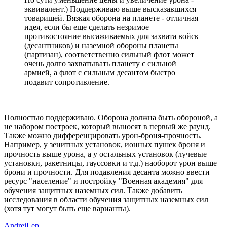
эквивалент.) Поддерживаю выше высказавшихся
товарищей. Вязкая оборона на планете - отличная
идея, если бы еще сделать незримое
противостояние высаживаемых для захвата войск
(десантников) и наземной обороны планеты
(партизан), соответственно сильный флот может
очень долго захватывать планету с сильной
армией, а флот с сильным десантом быстро
подавит сопротивление.
Полностью поддерживаю. Оборона должна быть обороной, а
не набором построек, который выносят в первый же раунд.
Также можно дифференцировать урон-броня-прочность.
Например, у зенитных установок, ионных пушек броня и
прочность выше урона, а у остальных установок (лучевые
установки, ракетницы, гауссовки и т.д.) наоборот урон выше
брони и прочности. Для подавления десанта можно ввести
ресурс "население" и постройку "Военная академия" для
обучения защитных наземных сил. Также добавить
исследования в области обучения защитных наземных сил
(хотя тут могут быть еще варианты).
AndreiLep