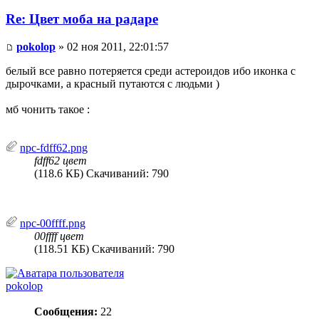
Re: Цвет моба на радаре
pokolop
» 02 ноя 2011, 22:01:57
белый все равно потеряется среди астероидов ибо иконка с
дырочками, а красный путаются с людьми )
мб чонить такое :
npc-fdff62.png
fdff62 цвет
(118.6 КБ) Скачиваний: 790
npc-00ffff.png
00ffff цвет
(118.51 КБ) Скачиваний: 790
pokolop
Сообщения:
22