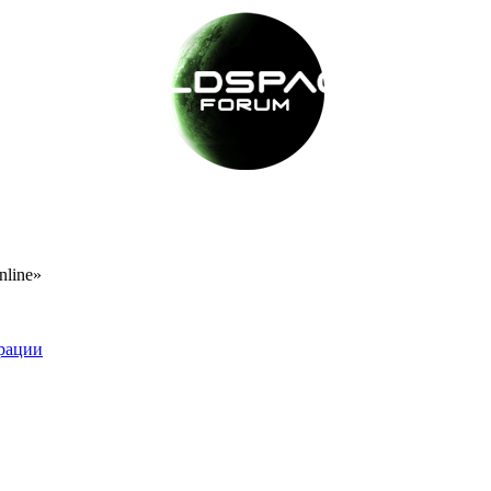
nline»
рации