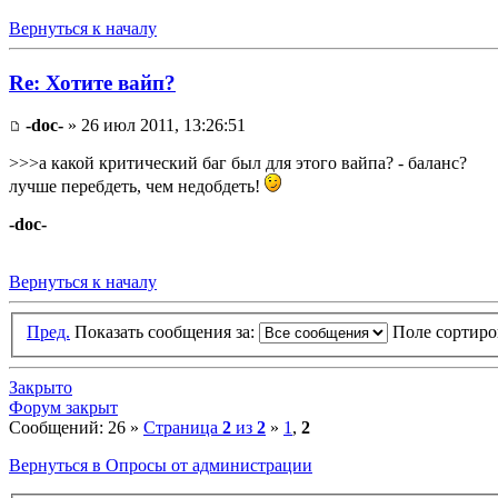
Вернуться к началу
Re: Хотите вайп?
-doc-
» 26 июл 2011, 13:26:51
>>>а какой критический баг был для этого вайпа? - баланс?
лучше перебдеть, чем недобдеть!
-doc-
Вернуться к началу
Пред.
Показать сообщения за:
Поле сортир
Закрыто
Форум закрыт
Сообщений: 26 »
Страница
2
из
2
»
1
,
2
Вернуться в Опросы от администрации