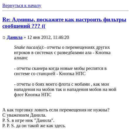
Вернуться к началу
Re: Админы, поскажите как настроить фильтры
сообщений ??? ((
Данила
» 12 янв 2012, 11:46:20
Snake писал(а):
- отчеты о перемещениях других
игроков в системах с разведбазами ала - Кнопка
алианс
- отчеты сканера когда новые мобы респятся в
системе со станцией - Кнопка НПС
- отчеты о боях моего флота с мобами , как мои
нападения на мобов так и нападения мобов на мой
флот Кнопка НПС
А как торговку ловить если перемещения не нужны?
С уважением Данила.
P. S. в игре ник "Данила".
P. P. S. да он такой же как здесь.