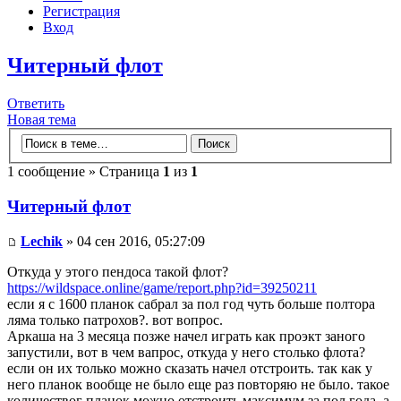
Регистрация
Вход
Читерный флот
Ответить
Новая тема
1 сообщение » Страница
1
из
1
Читерный флот
Lechik
» 04 сен 2016, 05:27:09
Откуда у этого пендоса такой флот?
https://wildspace.online/game/report.php?id=39250211
если я с 1600 планок сабрал за пол год чуть больше полтора
ляма только патрохов?. вот вопрос.
Аркаша на 3 месяца позже начел играть как проэкт заного
запустили, вот в чем вапрос, откуда у него столько флота?
если он их только можно сказать начел отстроить. так как у
него планок вообще не было еще раз повторяю не было. такое
количествог планок можно отстроить максимум за пол года. а