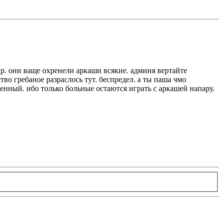
инр. они ваще охренели аркаши всякие. админя вертайте
во гребаное разраслось тут. беспредел. а ты паша чмо
иенный. ибо только больные остаются играть с аркашей напару.