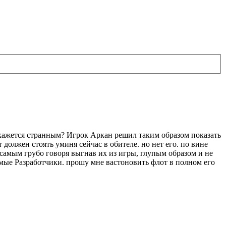
кажется странным? Игрок Аркан решил таким образом показать
 должен стоять уминя сейчас в обителе. но нет его. по вине
м самым грубо говоря выгнав их из игры, глупым образом и не
емые Разработчики. прошу мне вастоновить флот в полном его