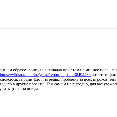
дным образом лопнул не пападав при етом на минное поле. не 
https://wildspace.online/game/report.php?id=38494436
вот етото флот
 успокоюсь. за один флот ты решил проблему за всех игроков. те
ов ушло в другие проекты. Тем самым не выгодно, для вас уважа
чить. раз и на всегда.