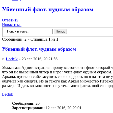
Убиенный флот. чудным образом
Ответить
Новая тема
Сообщений: 2 » Страница
1
из
1
Убиенный флот. чудным образом
Lechik
» 23 авг 2016, 20:21:56
Уважаемая Администрация. прошу вастоновить флот каторый чу
что он не вьебенный читер и игро? убив флот чудным образом.
Аркана. пусть он сибе засунить свою гордость но я на этом не
обдумав как следует. Из за такого как Аркан множество Играк
размере. И дать возможность не у текаемого флота. шоб его проу
Lechik
Сообщения:
20
Зарегистрирован:
12 авг 2016, 20:29:01