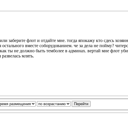
о или заберите флот и отдайте мне. тогда япокажу кто сдесь хозя
остального вместе соборудованием. че за дела не пойму? читерст
 как ты не должно быть темболее в админах. вертай мне флот уб
 развелась млять.