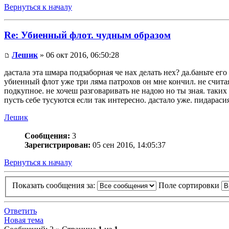
Вернуться к началу
Re: Убиенный флот. чудным образом
Лешик
» 06 окт 2016, 06:50:28
дастала эта шмара подзаборная че нах делать нех? да.баньте ег
убиенный флот уже три ляма патрохов он мне кончил. не считая 
подкупное. не хочеш разговаривать не надою но ты зная. таких
пусть себе тусуются если так интересно. дастало уже. пидарасия
Лешик
Сообщения:
3
Зарегистрирован:
05 сен 2016, 14:05:37
Вернуться к началу
Показать сообщения за:
Поле сортировки
Ответить
Новая тема