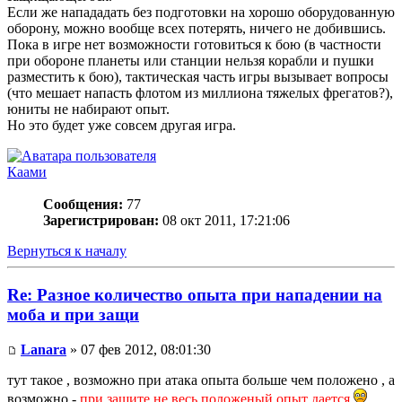
Если же напададать без подготовки на хорошо оборудованную
оборону, можно вообще всех потерять, ничего не добившись.
Пока в игре нет возможности готовиться к бою (в частности
при обороне планеты или станции нельзя корабли и пушки
разместить к бою), тактическая часть игры вызывает вопросы
(что мешает напасть флотом из миллиона тяжелых фрегатов?),
юниты не набирают опыт.
Но это будет уже совсем другая игра.
Каами
Сообщения:
77
Зарегистрирован:
08 окт 2011, 17:21:06
Вернуться к началу
Re: Разное количество опыта при нападении на
моба и при защи
Lanara
» 07 фев 2012, 08:01:30
тут такое , возможно при атака опыта больше чем положено , а
возможно -
при защите не весь положеный опыт дается