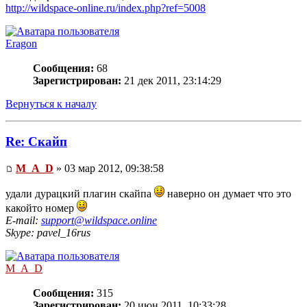
http://wildspace-online.ru/index.php?ref=5008
Eragon
Сообщения:
68
Зарегистрирован:
21 дек 2011, 23:14:29
Вернуться к началу
Re: Скайп
M_A_D
» 03 мар 2012, 09:38:58
удали дурацкий плагин скайпа
наверно он думает что это
какойто номер
E-mail:
support@wildspace.online
Skype: pavel_16rus
M_A_D
Сообщения:
315
Зарегистрирован:
20 июн 2011, 10:33:28