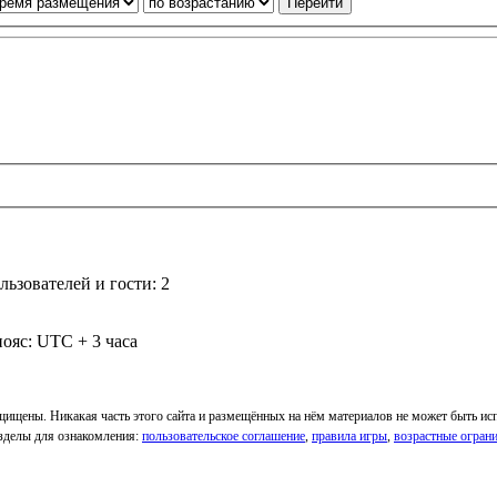
ьзователей и гости: 2
ояс: UTC + 3 часа
ащищены. Никакая часть этого сайта и размещённых на нём материалов не может быть и
Разделы для ознакомления:
пользовательское соглашение
,
правила игры
,
возрастные огран