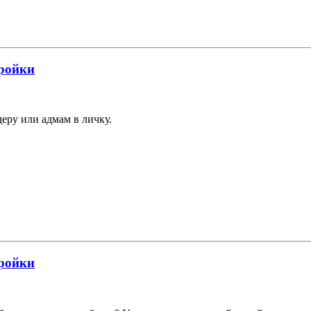
тройки
еру или адмам в личку.
тройки