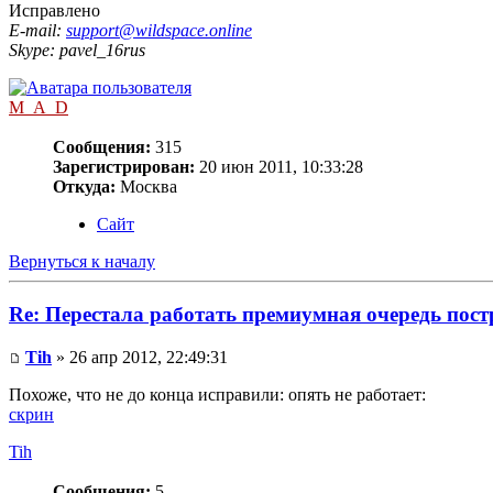
Исправлено
E-mail:
support@wildspace.online
Skype: pavel_16rus
M_A_D
Сообщения:
315
Зарегистрирован:
20 июн 2011, 10:33:28
Откуда:
Москва
Сайт
Вернуться к началу
Re: Перестала работать премиумная очередь пос
Tih
» 26 апр 2012, 22:49:31
Похоже, что не до конца исправили: опять не работает:
скрин
Tih
Сообщения:
5