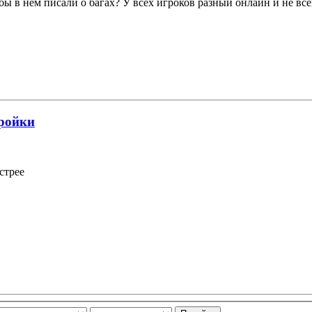
обы в нем писали о багах? У всех игроков разный онлайн и не все
тройки
стрее