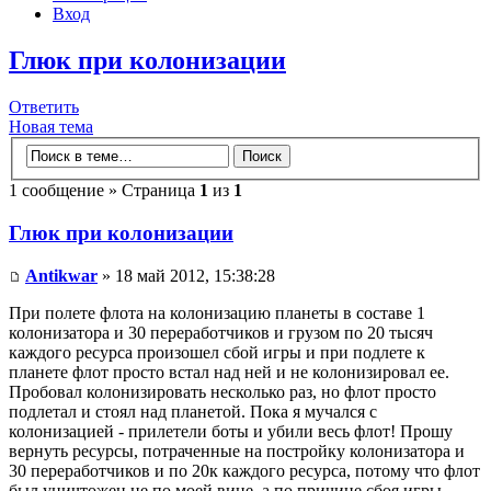
Вход
Глюк при колонизации
Ответить
Новая тема
1 сообщение » Страница
1
из
1
Глюк при колонизации
Antikwar
» 18 май 2012, 15:38:28
При полете флота на колонизацию планеты в составе 1
колонизатора и 30 переработчиков и грузом по 20 тысяч
каждого ресурса произошел сбой игры и при подлете к
планете флот просто встал над ней и не колонизировал ее.
Пробовал колонизировать несколько раз, но флот просто
подлетал и стоял над планетой. Пока я мучался с
колонизацией - прилетели боты и убили весь флот! Прошу
вернуть ресурсы, потраченные на постройку колонизатора и
30 переработчиков и по 20к каждого ресурса, потому что флот
был уничтожен не по моей вине, а по причине сбоя игры.