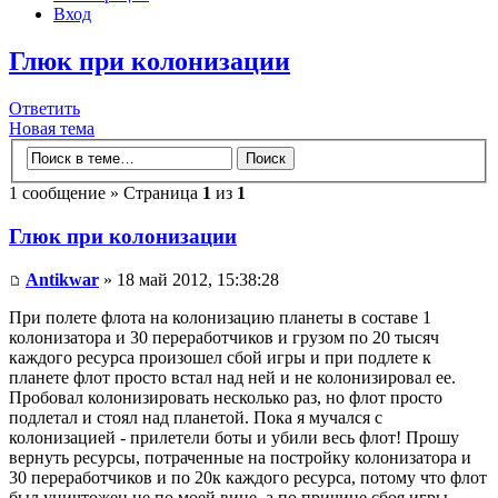
Вход
Глюк при колонизации
Ответить
Новая тема
1 сообщение » Страница
1
из
1
Глюк при колонизации
Antikwar
» 18 май 2012, 15:38:28
При полете флота на колонизацию планеты в составе 1
колонизатора и 30 переработчиков и грузом по 20 тысяч
каждого ресурса произошел сбой игры и при подлете к
планете флот просто встал над ней и не колонизировал ее.
Пробовал колонизировать несколько раз, но флот просто
подлетал и стоял над планетой. Пока я мучался с
колонизацией - прилетели боты и убили весь флот! Прошу
вернуть ресурсы, потраченные на постройку колонизатора и
30 переработчиков и по 20к каждого ресурса, потому что флот
был уничтожен не по моей вине, а по причине сбоя игры.