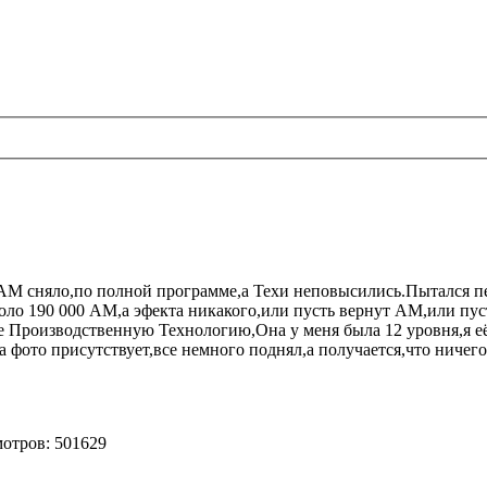
и.АМ сняло,по полной программе,а Техи неповысились.Пытался п
оло 190 000 АМ,а эфекта никакого,или пусть вернут АМ,или пус
 Производственную Технологию,Она у меня была 12 уровня,я её 
а фото присутствует,все немного поднял,а получается,что ничег
мотров: 501629