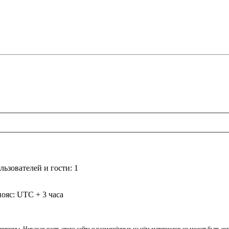
ьзователей и гости: 1
ояс: UTC + 3 часа
ащищены. Никакая часть этого сайта и размещённых на нём материалов не может быть и