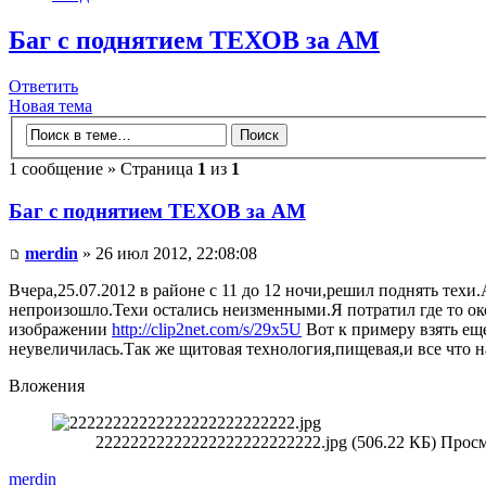
Баг с поднятием ТЕХОВ за АМ
Ответить
Новая тема
1 сообщение » Страница
1
из
1
Баг с поднятием ТЕХОВ за АМ
merdin
» 26 июл 2012, 22:08:08
Вчера,25.07.2012 в районе с 11 до 12 ночи,решил поднять тех
непроизошло.Техи остались неизменными.Я потратил где то ок
изображении
http://clip2net.com/s/29x5U
Вот к примеру взять еще
неувеличилась.Так же щитовая технология,пищевая,и все что н
Вложения
22222222222222222222222222.jpg (506.22 КБ) Прос
merdin