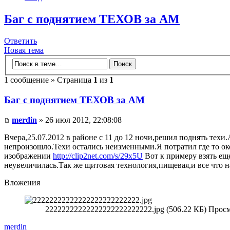
Баг с поднятием ТЕХОВ за АМ
Ответить
Новая тема
1 сообщение » Страница
1
из
1
Баг с поднятием ТЕХОВ за АМ
merdin
» 26 июл 2012, 22:08:08
Вчера,25.07.2012 в районе с 11 до 12 ночи,решил поднять тех
непроизошло.Техи остались неизменными.Я потратил где то ок
изображении
http://clip2net.com/s/29x5U
Вот к примеру взять еще
неувеличилась.Так же щитовая технология,пищевая,и все что н
Вложения
22222222222222222222222222.jpg (506.22 КБ) Прос
merdin