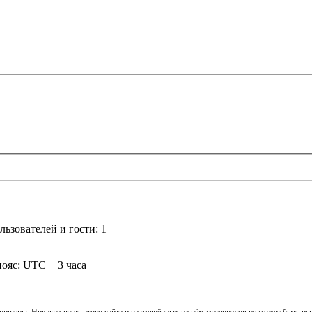
ьзователей и гости: 1
ояс: UTC + 3 часа
ащищены. Никакая часть этого сайта и размещённых на нём материалов не может быть и