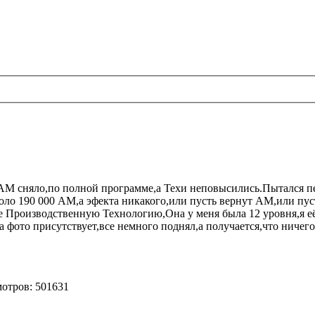
и.АМ сняло,по полной программе,а Техи неповысились.Пытался п
оло 190 000 АМ,а эфекта никакого,или пусть вернут АМ,или пус
 Производственную Технологию,Она у меня была 12 уровня,я её 
а фото присутствует,все немного поднял,а получается,что ничег
мотров: 501631