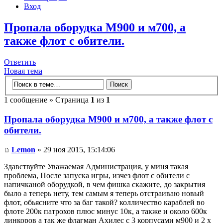
Вход
Пропала оборудка М900 и м700, а
также флот с обители.
Ответить
Новая тема
1 сообщение » Страница
1
из
1
Пропала оборудка М900 и м700, а также флот с
обители.
Lemon
» 29 ноя 2015, 15:14:06
Здавствуйте Уважаемая Администрация, у миня такая
проблема, После запуска игры, изчез флот с обители с
напичканой оборудкой, в чем фишка скажите, до закрытия
было а теперь нету, тем самым я теперь отстраиваю новый
флот, обьясните что за баг такой? колличество караблей во
флоте 200к патрохов плюс минус 10к, а также и около 600к
линкоров а так же флагман Ахилес с 3 корпусами м900 и 2 х