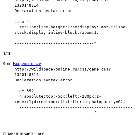
1320148314
Declaration syntax error
Line 4:
ze:11px;line-height:12px;display:-moz-inline-
stack;display:inline-block;/zoom:1;
-----------------------------------------------
---------------------------------^
или
Код:
Выделить всё
http://wildspace-online.ru/css/game.css?
1320148314
Declaration syntax error
Line 552:
n:absolute;top:-5px;left:-280px;z-
index:1;direction:rtl;filter:alpha(opacity=0);
-----------------------------------------------
---------------------------------^
И заканчивается все