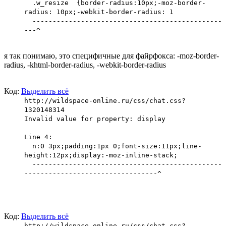
.w_resize {border-radius:10px;-moz-border-
radius: 10px;-webkit-border-radius: 1
-----------------------------------------------
---^
я так понимаю, это специфичные для файрфокса: -moz-border-
radius, -khtml-border-radius, -webkit-border-radius
Код:
Выделить всё
http://wildspace-online.ru/css/chat.css?
1320148314
Invalid value for property: display
Line 4:
n:0 3px;padding:1px 0;font-size:11px;line-
height:12px;display:-moz-inline-stack;
-----------------------------------------------
---------------------------------^
Код:
Выделить всё
http://wildspace-online.ru/css/chat.css?