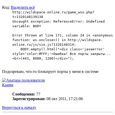
Код:
Выделить всё
http://wildspace-online.ru/game_wso.php?
t=1320148139138
Uncaught exception: ReferenceError: Undefined
variable: BODY
Error thrown at line 171, column 24 in <anonymous
function: ws.onclose>() in http://wildspace-
online.ru/js/sio.js?1320148314:
BODY.empty().html("<div class='javaerror'
style='color:#FFF;'>Ошибка! Все порты закрыты...
<br>(443, 8080, 1200)</div>");
Подозреваю, что-то блокирует порты у меня в системе
Каами
Сообщения:
77
Зарегистрирован:
08 окт 2011, 17:21:06
Вернуться к началу