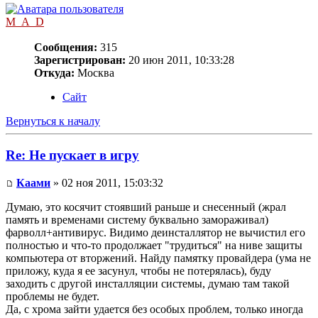
M_A_D
Сообщения:
315
Зарегистрирован:
20 июн 2011, 10:33:28
Откуда:
Москва
Сайт
Вернуться к началу
Re: Не пускает в игру
Каами
» 02 ноя 2011, 15:03:32
Думаю, это косячит стоявший раньше и снесенный (жрал
память и временами систему буквально замораживал)
фарволл+антивирус. Видимо деинсталлятор не вычистил его
полностью и что-то продолжает "трудиться" на ниве защиты
компьютера от вторжений. Найду памятку провайдера (ума не
приложу, куда я ее засунул, чтобы не потерялась), буду
заходить с другой инсталляции системы, думаю там такой
проблемы не будет.
Да, с хрома зайти удается без особых проблем, только иногда