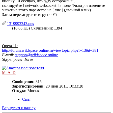
кнопку "Я обещаю, что буду осторожен!",
скопируйте [ network.websocket ] в поле Фильтр и измените
значение этого параметра на [ true ] (двойной клик).
Затем перезагрузите игру по F5
1319993343.png
(16.65 КБ) Скачиваний: 1394
Opera 11:
http://forum.wildspace-online.ru/viewtopic.php?f=13&t=381
E-mail:
support@wildspace.online
Skype: pavel_16rus
M_A_D
Сообщения:
315
Зарегистрирован:
20 июн 2011, 10:33:28
Откуда:
Москва
Сайт
Вернуться к началу