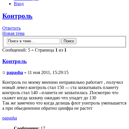
Вход
Контроль
Ответить
Новая тема
Сообщений: 5 » Страница
1
из
1
Контроль
papasha
» 11 ноя 2011, 15:29:15
Контроль по моему мнению неправильно работает , получил
новый левел контроль стал 150 --- ста захватывать планету
контроль стал 140 --планета не захватилась .Посмотрю что
скажет когда захвачу ожидаю что упадет до 130
Так же замечено что когда делишь флот уонтроль уменьшается
а при обьединении обратно циифра не растет
papasha
Сообщения:
17