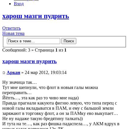
Вход
харош мазги пудрить
Ответить
Новая тема
Сообщений: 3 » Страница
1
из
1
харош мазги пудрить
Аркан
» 24 мар 2012, 19:03:14
Ну значица так…
Тут мне шепнули, что флот в новыя галы можна
переправить…
Йёпть…, эта как раз то чиво мне нада)
Правда прагнали какуюта фигню левую, что типа перец с
новой галы вкладыватся в ПАМ, и ему с бальшой земли
заряжают в торговку флот, а он за ПАМку ево выкупает…
Не ну надаже такую бредятину талкать))
И тута на те…, как раз фишка падаспела…, у АКМ вдрух в
новых галах паявилося 12к ЛК