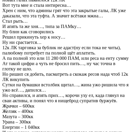
Вот тута мне и стала интиресна…
Хрен с ним, что админы грят что эта закрытые галы, ЛК уже
даказали, что эта туфта. А значит всётаки мжна…
Стал рыть…
И апять та же хня…, типа за ПАМку…
Ну блин как сговорились
Решил прикинуть хер к носу…
Ну ни срастается…
12к ЛК тарговка за бублик не адаст(ну если тока не читы),
палюбому потребует па полной щёт аплатить.
А па полной это или 11 280 000 ПАМ, или реса на енту сумму
Ат такой цифри а чуть не бросил пить…, ну час точна в
глотку не шло.
Но ришип ся добить, пасматреть а скокаж ресов нада чтоб 12к
ЛК викупить
Сутки на бумашки встолбик щитал…, жина ужо ришила что я
ужо всё…, дапился…
Но справился, и апять прих…, корочи уху ел, када глянул на
сваи активы, и понял что я нищеброд супратив буржуёв.
Жрачки – 600кк
Желзяк – 400кк
Мазута – 300кк
Урана – 300кк
Енергии – 1 040кк