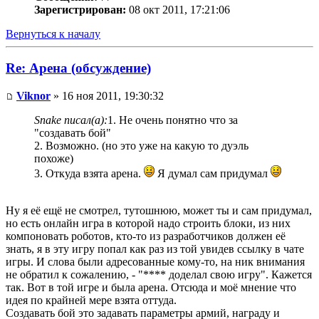
Зарегистрирован:
08 окт 2011, 17:21:06
Вернуться к началу
Re: Арена (обсуждение)
Viknor
» 16 ноя 2011, 19:30:32
Snake писал(а):
1. Не очень понятно что за
"создавать бой"
2. Возможно. (но это уже на какую то дуэль
похоже)
3. Откуда взята арена.
Я думал сам придумал
Ну я её ещё не смотрел, тутошнюю, может ты и сам придумал,
но есть онлайн игра в которой надо строить блоки, из них
компоновать роботов, кто-то из разработчиков должен её
знать, я в эту игру попал как раз из той увидев ссылку в чате
игры. И слова были адресованные кому-то, на ник внимания
не обратил к сожалению, - "**** доделал свою игру". Кажется
так. Вот в той игре и была арена. Отсюда и моё мнение что
идея по крайней мере взята оттуда.
Создавать бой это задавать параметры армий, награду и