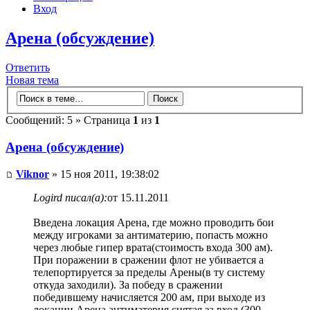
Вход
Арена (обсуждение)
Ответить
Новая тема
Сообщений: 5 » Страница
1
из
1
Арена (обсуждение)
Viknor
» 15 ноя 2011, 19:38:02
Logird писал(а):
от 15.11.2011
Введена локация Арена, где можно проводить бои
между игроками за антиматерию, попасть можно
через любые гипер врата(стоимость входа 300 ам).
При поражении в сражении флот не убивается а
телепортируется за пределы Арены(в ту систему
откуда заходили). За победу в сражении
победившему начисляется 200 ам, при выходе из
локации Арена антиматерия снятая за вход (300