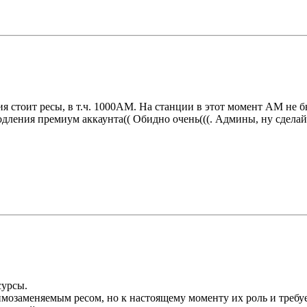
 стоит ресы, в т.ч. 1000АМ. На станции в этот момент АМ не был
одления премиум аккаунта(( Обидно очень(((. Админы, ну сдел
сурсы.
имозаменяемым ресом, но к настоящему моменту их роль и требуе