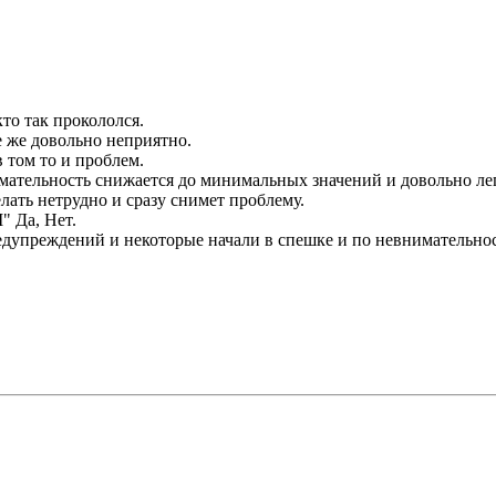
то так прокололся.
е же довольно неприятно.
 том то и проблем.
нимательность снижается до минимальных значений и довольно ле
ать нетрудно и сразу снимет проблему.
" Да, Нет.
редупреждений и некоторые начали в спешке и по невнимательнос