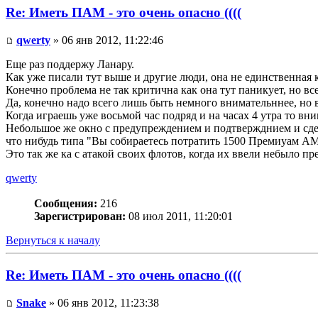
Re: Иметь ПАМ - это очень опасно ((((
qwerty
» 06 янв 2012, 11:22:46
Еще раз поддержу Ланару.
Как уже писали тут выше и другие люди, она не единственная к
Конечно проблема не так критична как она тут паникует, но вс
Да, конечно надо всего лишь быть немного внимательннее, но в
Когда играешь уже восьмой час подряд и на часах 4 утра то в
Небольшое же окно с предупреждением и подтвержднием и сдел
что нибудь типа "Вы собираетесь потратить 1500 Премиуам АМ
Это так же ка с атакой своих флотов, когда их ввели небыло п
qwerty
Сообщения:
216
Зарегистрирован:
08 июл 2011, 11:20:01
Вернуться к началу
Re: Иметь ПАМ - это очень опасно ((((
Snake
» 06 янв 2012, 11:23:38