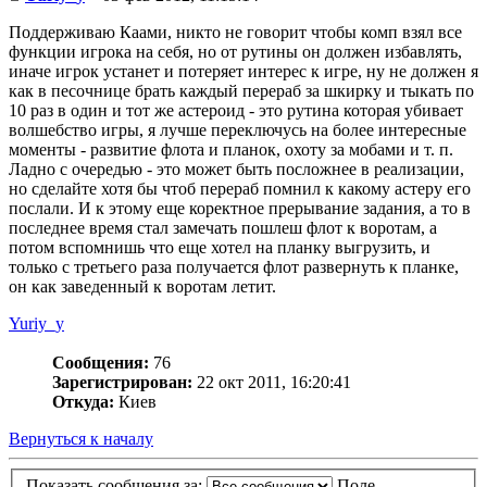
Поддерживаю Каами, никто не говорит чтобы комп взял все
функции игрока на себя, но от рутины он должен избавлять,
иначе игрок устанет и потеряет интерес к игре, ну не должен я
как в песочнице брать каждый перераб за шкирку и тыкать по
10 раз в один и тот же астероид - это рутина которая убивает
волшебство игры, я лучше переключусь на более интересные
моменты - развитие флота и планок, охоту за мобами и т. п.
Ладно с очередью - это может быть посложнее в реализации,
но сделайте хотя бы чтоб перераб помнил к какому астеру его
послали. И к этому еще коректное прерывание задания, а то в
последнее время стал замечать пошлеш флот к воротам, а
потом вспомнишь что еще хотел на планку выгрузить, и
только с третьего раза получается флот развернуть к планке,
он как заведенный к воротам летит.
Yuriy_y
Сообщения:
76
Зарегистрирован:
22 окт 2011, 16:20:41
Откуда:
Киев
Вернуться к началу
Показать сообщения за:
Поле