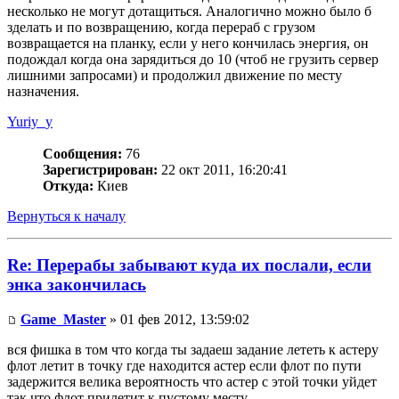
несколько не могут дотащиться. Аналогично можно было б
зделать и по возвращению, когда перераб с грузом
возвращается на планку, если у него кончилась энергия, он
подождал когда она зарядиться до 10 (чтоб не грузить сервер
лишними запросами) и продолжил движение по месту
назначения.
Yuriy_y
Сообщения:
76
Зарегистрирован:
22 окт 2011, 16:20:41
Откуда:
Киев
Вернуться к началу
Re: Перерабы забывают куда их послали, если
энка закончилась
Game_Master
» 01 фев 2012, 13:59:02
вся фишка в том что когда ты задаеш задание лететь к астеру
флот летит в точку где находится астер если флот по пути
задержится велика вероятность что астер с этой точки уйдет
так что флот прилетит к пустому месту