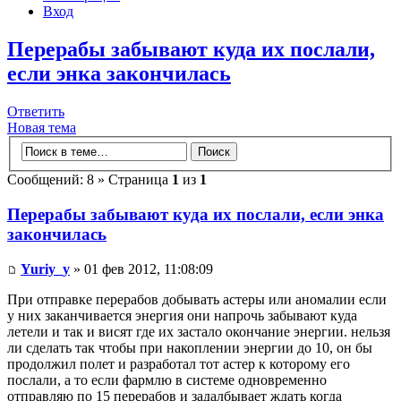
Вход
Перерабы забывают куда их послали,
если энка закончилась
Ответить
Новая тема
Сообщений: 8 » Страница
1
из
1
Перерабы забывают куда их послали, если энка
закончилась
Yuriy_y
» 01 фев 2012, 11:08:09
При отправке перерабов добывать астеры или аномалии если
у них заканчивается энергия они напрочь забывают куда
летели и так и висят где их застало окончание энергии. нельзя
ли сделать так чтобы при накоплении энергии до 10, он бы
продолжил полет и разработал тот астер к которому его
послали, а то если фармлю в системе одновременно
отправляю по 15 перерабов и задалбывает ждать когда