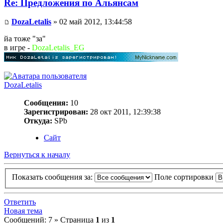
Re: Предложения по Альянсам
DozaLetalis
» 02 май 2012, 13:44:58
йа тоже "за"
в игре -
DozaLetalis_EG
DozaLetalis
Сообщения:
10
Зарегистрирован:
28 окт 2011, 12:39:38
Откуда:
SPb
Сайт
Вернуться к началу
Показать сообщения за:
Поле сортировки
Ответить
Новая тема
Сообщений: 7 » Страница
1
из
1