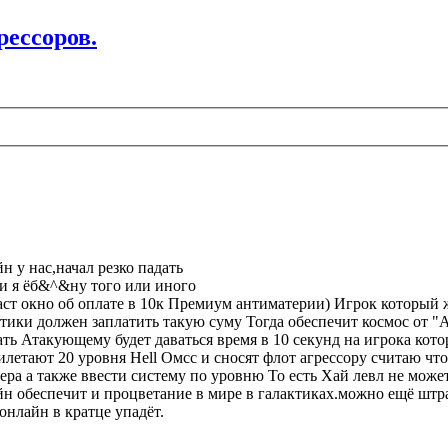
рессоров.
 у нас,начал резко падать
и я ёб&^&ну того или иного
т окно об оплате в 10к Премиум антиматерии) Игрок который 
тики должен заплатить такую суму Тогда обеспечит космос от 
ь Атакующему будет даваться время в 10 секунд на игрока кото
летают 20 уровня Hell Омсс и сносят флот агрессору считаю что
ера а также ввести систему по уровню То есть Хай левл не может
айн обеспечит и процветание в мире в галактиках.можно ещё штр
онлайн в кратце упадёт.