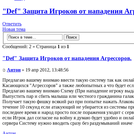
"Def" Защита Игроков от нападения Аг
Ответить
Новая тема
Сообщений: 2 » Страница
1
из
1
"Def" Защита Игроков от нападения Агрессоров.
Антон
» 19 апр 2012, 13:48:56
Предлагаю вашему внимаю ввести такую систему так как онлайн
Касающихся "Агрессоров" а также любопытных а что будет есл
Предлагаю вашему внимаю Схему (При нападение игроку выдас
Выпустить пар и сбить малыша или честного гражданина галак
Получает такую фишку всякий раз при попытке нажать Атаковат
течение 10 секунд если атакующий не убирается из системы при
последнее время и народ просто после поражения уходит с серв
если Игрок дал согласие на войну я думаю будет удобно и онл
сервера Систему нужно вводить сразу без раздумываний иначе 
Антон