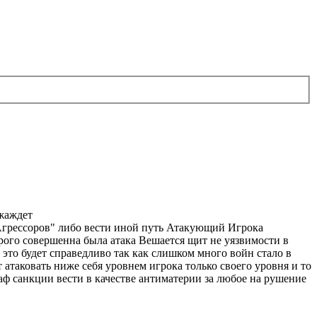
жаждет
"Агрессоров" либо вести иной путь Атакующий Игрока
рого совершенна была атака Вешается щит не уязвимости в
 это будет справедливо так как слишком много войн стало в
 атаковать ниже себя уровнем игрока только своего уровня и то
аф санкции вести в качестве антиматерии за любое на рушение