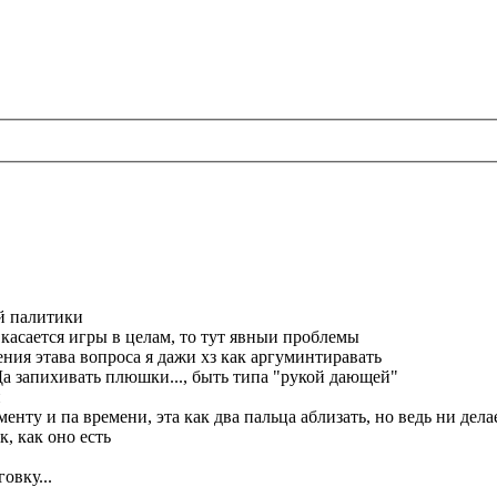
ой палитики
 касается игры в целам, то тут явныи проблемы
ния этава вопроса я дажи хз как аргуминтиравать
а запихивать плюшки..., быть типа "рукой дающей"
и
ту и па времени, эта как два пальца аблизать, но ведь ни дела
, как оно есть
овку...