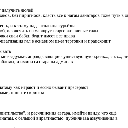
т палучить люлей
ков, без пиригибов, класть всё к нагам данатаров тоже путь в 
сть, и к этаму нада атнасица сурьёзна
цию), исключить из маршрута тарговки аловые галы
говки сваи бабки будит имеет все права
приватизация гал в аснавном из-за тарговки и праисходит
рывать
е мне задумки, аправдывающие сущиствующую хрень..., я хз..., н
праблемы, и имина са стараны админав
 патаму как играют и ессно бываит прасерают
чными, пишите скрипты
итильства", и расчлинения автара, имейти ввиду, что ещё
инатам. с бальшой вираятнастью, публичнава азвучивания в