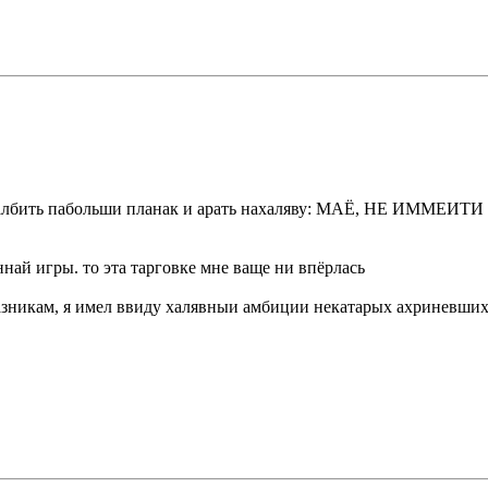
засталбить пабольши планак и арать нахаляву: МАЁ, НЕ ИММЕ
най игры. то эта тарговке мне ваще ни впёрлась
празникам, я имел ввиду халявныи амбиции некатарых ахриневши