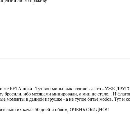
рицензий лигко праживу
Это же БЕТА пока.. Тут вон мины выключили - а это - УЖЕ ДРУГОЙ
 бросили, ибо месяцами минировали, а мин не стало... И флагов 
ные моменты в данной игрушке - а не тупое битьё мобов. Тут и с
твительно их качал 50 дней и облом, ОЧЕНЬ ОБИДНО!!