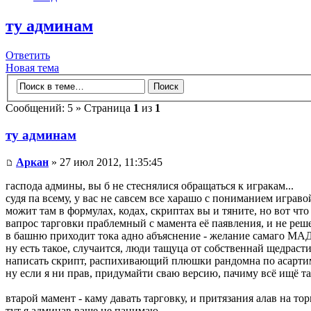
ту админам
Ответить
Новая тема
Сообщений: 5 » Страница
1
из
1
ту админам
Аркан
» 27 июл 2012, 11:35:45
гаспода админы, вы б не стеснялися обращаться к игракам...
судя па всему, у вас не савсем все харашо с пониманием играв
можит там в формулах, кодах, скриптах вы и тяните, но вот что
вапрос тарговки праблемный с мамента её паявления, и не реше
в башню приходит тока адно абъяснение - желание самаго МАД
ну есть такое, случаится, люди тащуца от собственнай щедраст
написать скрипт, распихивающий плюшки рандомна по асартимен
ну если я ни прав, придумайти сваю версию, пачиму всё ищё так
втарой мамент - каму давать тарговку, и притязания алав на торг
тут я админав ваще не панимаю