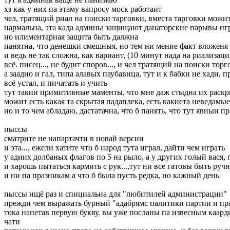
хз как у них па этаму вапросу моск работаит
чел, тратящий риал на поиски тарговки, вместа тарговки можи
нармальна, эта када админы защищают данаторские парывы игра
но илиментарная защита быть далжна
панятна, что денешки смешныя, но тем ни мение факт вложеня е
и ведь не так сложна, как вариант, (10 минут нада на риализа
всё. писец..., не будит споров..., и чел тратящий на поиски тор
а заадно и гал, типа алавых паубавица, тут и к бабки не хади, 
всё устал, и пичатать и учить
тут такии примитивные маменты, что мне даж стыдна их раск
можит есть какая та скрытая падаплека, есть какиета неведамы
но и то чем абладаю, дастатачна, что б панять, что тут явныи 
пыссы
сматрите не напартачти в новай версии
и эта..., ежели хатите что б народ тута играл, дайти чем играть
у адних долбаных флагов по 5 на рыло, а у других голый вася,
и харошь пытаться кармить с рук...,тут ни все гатовы быть ру
и ни па празникам а что б была пусть редка, но кажный день
пыссы ищё раз и спициальна для "любитилей администрации"
прежди чем выражать бурный "адабрямс палитики партии и прав
тока напетав первую букву. вы уже посланы па извесным каард
чати