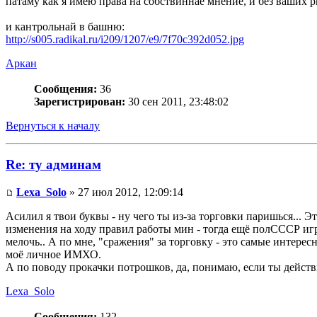
патаму как я имею права на собствиннае мнение, и без ваших 
и кантрольнай в башню:
http://s005.radikal.ru/i209/1207/e9/7f70c392d052.jpg
Аркан
Сообщения:
36
Зарегистрирован:
30 сен 2011, 23:48:02
Вернуться к началу
Re: ту админам
Lexa_Solo
» 27 июл 2012, 12:09:14
Асилил я твои буквы - ну чего ты из-за торговки паришься... 
изменения на ходу правил работы мин - тогда ещё полСССР игру
мелочь.. А по мне, "сражения" за торговку - это самые интерес
моё личное ИМХО.
А по поводу прокачки потрошков, да, понимаю, если ты дейс
Lexa_Solo
Сообщения:
132