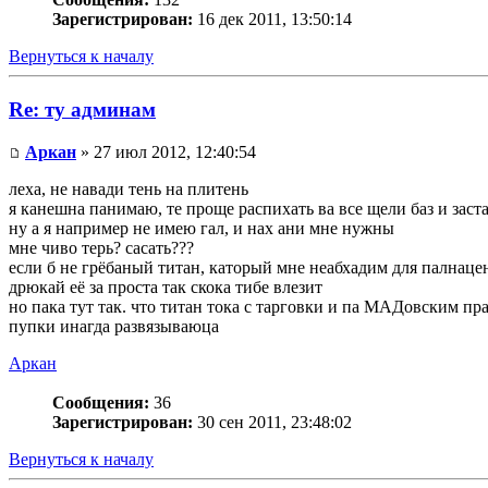
Зарегистрирован:
16 дек 2011, 13:50:14
Вернуться к началу
Re: ту админам
Аркан
» 27 июл 2012, 12:40:54
леха, не навади тень на плитень
я канешна панимаю, те проще распихать ва все щели баз и 
ну а я например не имею гал, и нах ани мне нужны
мне чиво терь? сасать???
если б не грёбаный титан, каторый мне неабхадим для палнацен
дрюкай её за проста так скока тибе влезит
но пака тут так. что титан тока с тарговки и па МАДовским 
пупки инагда развязываюца
Аркан
Сообщения:
36
Зарегистрирован:
30 сен 2011, 23:48:02
Вернуться к началу