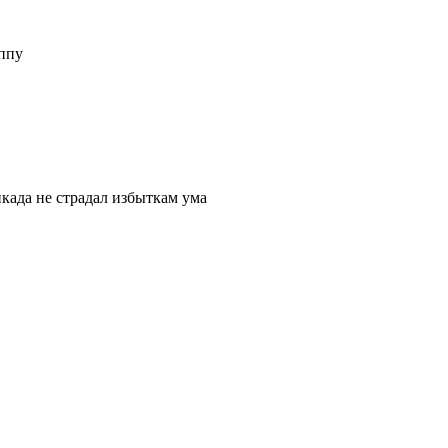
оппу
икада не страдал избыткам ума