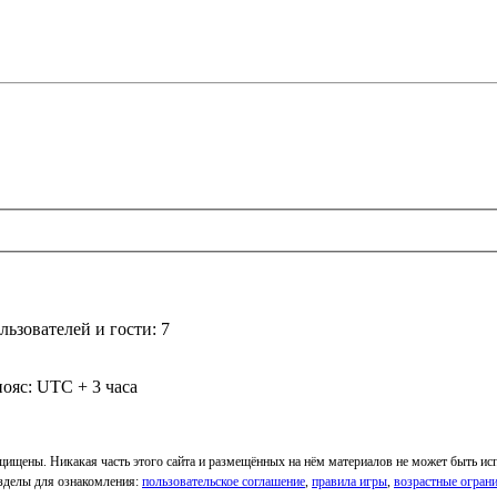
ьзователей и гости: 7
ояс: UTC + 3 часа
ащищены. Никакая часть этого сайта и размещённых на нём материалов не может быть и
Разделы для ознакомления:
пользовательское соглашение
,
правила игры
,
возрастные огран