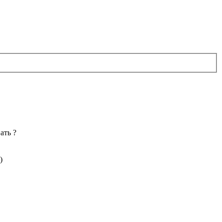
ать ?
)