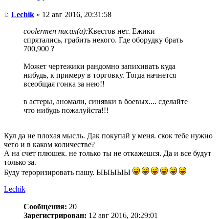
Lechik
» 12 авг 2016, 20:31:58
coolermen писал(а):
Квестов нет. Ежики
спрятались, грабить некого. Где оборудку брать
700,900 ?
Может чертежики рандомно запихивать куда
нибудь, к примеру в торговку. Тогда начнется
всеобщая гонка за нею!!
в астеры, аномали, синявки в боевых.... сделайте
что нибудь пожалуйста!!!
Кул да не плохая мысль. Дак покупай у меня. скок тебе нужно
чего и в каком количестве?
А на счет плюшек. не только ты не откажешся. Да и все будут
только за.
Буду тероризировать пашу. ЫЫЫЫЫ
Lechik
Сообщения:
20
Зарегистрирован:
12 авг 2016, 20:29:01