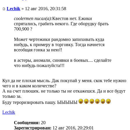
Lechik
» 12 авг 2016, 20:31:58
coolermen писал(а):
Квестов нет. Ежики
спрятались, грабить некого. Где оборудку брать
700,900 ?
Может чертежики рандомно запихивать куда
нибудь, к примеру в торговку. Тогда начнется
всеобщая гонка за нею!!
в астеры, аномали, синявки в боевых.... сделайте
что нибудь пожалуйста!!!
Кул да не плохая мысль. Дак покупай у меня. скок тебе нужно
чего и в каком количестве?
А на счет плюшек. не только ты не откажешся. Да и все будут
только за.
Буду тероризировать пашу. ЫЫЫЫЫ
Lechik
Сообщения:
20
Зарегистрирован:
12 авг 2016, 20:29:01