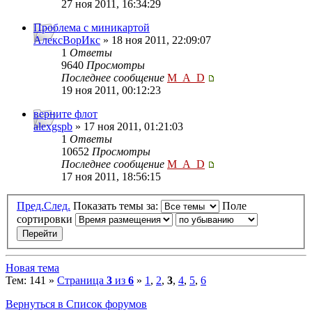
27 ноя 2011, 16:34:29
Проблема с миникартой
АлексВорИкс
» 18 ноя 2011, 22:09:07
1
Ответы
9640
Просмотры
Последнее сообщение
M_A_D
19 ноя 2011, 00:12:23
верните флот
alexgspb
» 17 ноя 2011, 01:21:03
1
Ответы
10652
Просмотры
Последнее сообщение
M_A_D
17 ноя 2011, 18:56:15
Пред.
След.
Показать темы за:
Поле
сортировки
Новая тема
Тем: 141 »
Страница
3
из
6
»
1
,
2
,
3
,
4
,
5
,
6
Вернуться в Список форумов