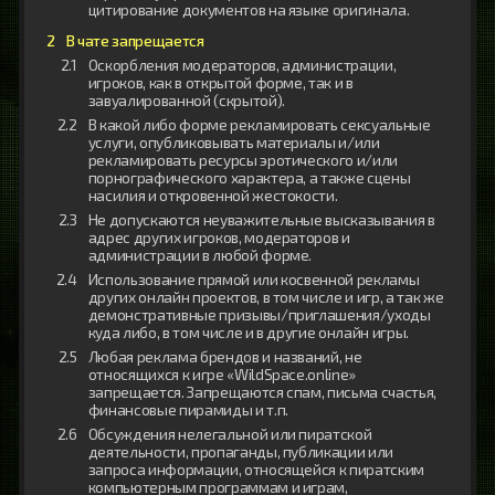
цитирование документов на языке оригинала.
В чате запрещается
Оскорбления модераторов, администрации,
игроков, как в открытой форме, так и в
завуалированной (скрытой).
В какой либо форме рекламировать сексуальные
услуги, опубликовывать материалы и/или
рекламировать ресурсы эротического и/или
порнографического характера, а также сцены
насилия и откровенной жестокости.
Не допускаются неуважительные высказывания в
адрес других игроков, модераторов и
администрации в любой форме.
Использование прямой или косвенной рекламы
других онлайн проектов, в том числе и игр, а так же
демонстративные призывы/приглашения/уходы
куда либо, в том числе и в другие онлайн игры.
Любая реклама брендов и названий, не
относящихся к игре «WildSpace.online»
запрещается. Запрещаются спам, письма счастья,
финансовые пирамиды и т.п.
Обсуждения нелегальной или пиратской
деятельности, пропаганды, публикации или
запроса информации, относящейся к пиратским
компьютерным программам и играм,