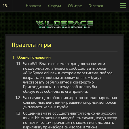
18+
Новости
Форум
Об игре
Галерея
Рейтинги
Правила игры
Общие положения
Чат «WildSpace.online» создан для развития и
поддержки онлайнового сообщества игроков
«WildSpace.online», в котором посетители любого
возраста и с любым игровым опытом будут
чувствовать себя приятно и комфортно.
Присоединяясь к нашему сообществу Вы
обязуетесь соблюдать его правила.
Чат служит для общения игроков, координирования
совместных действий и решения спорных вопросов
дипломатическим путём.
Общение в чате осуществляется только на русском
языке. Исключением могут быть случаи, когда автор
по техническим причинам не может использовать
кириллицу при наборе символов, а также