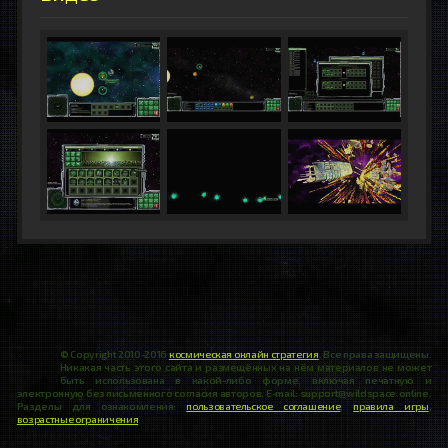
© Copyright 2010-2016
космическая онлайн стратегия
. Все права защищены.
Никакая часть этого сайта и размещённых на нём материалов не может
быть использована в какой-либо форме, включая печатную и
электронную без письменного согласия авторов. E-mail: support@wildspace.online.
Разделы для ознакомления:
пользовательское соглашение
,
правила игры
,
возрастные ограничения