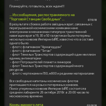
... Из сообщения, распостраняемого на
"Торговой Станции Свободных" ...
07.10.18
В результате сбоев в работе звёздных врат, связанных с 
перегрызенной космическими хомяками нано 
электроники в механизмах гиперпространственной 
навигации врат в 19, 30 и 50 галактиках были потеряны 
несколько конвоев Империи ЫЙЁ, известно что в составе 
одного было:

 - флот с флагманом "Армагеддон"

 - флот с флагманом "Титан"

 - флот Тяжелых Транспортов содержащий один миллион 
единиц антиматерии

 - флот Потрошителей планет и линкоров

 - флот Тяжелых Транспортов содержащий много 
ресурсов

 - флот с чертежами м700, м900 и редкими материалами

Все свободные капитаны космических флотов 
приглашаются на розыск потерянных конвоев.

Поиск утерянных конвоев Империи ЫЙЁ состоится в 
среднем лабиринте 26 октября 2018г. в 20:00 часов по 
московскому времени.
Конец жаркого лета
03.08.18