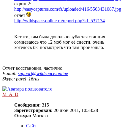
скрин 2:
http://easycaptures.com/fs/uploaded/416/5563431087.jpg
отчет
http://wildspace-online.ru/report.php?id=537134
Кстати, там была довольно зубастая станция.
сомневаюсь что 12 моб мог её снести. очень
хотелось бы посмотреть что там произошло.
Отчет восстановил, частично.
E-mail:
support@wildspace.online
Skype: pavel_16rus
M_A_D
Сообщения:
315
Зарегистрирован:
20 июн 2011, 10:33:28
Откуда:
Москва
Сайт