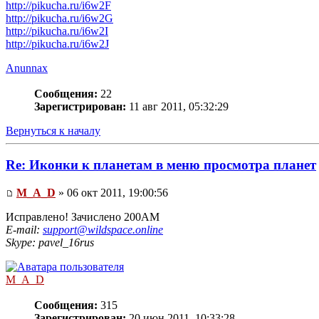
http://pikucha.ru/i6w2F
http://pikucha.ru/i6w2G
http://pikucha.ru/i6w2I
http://pikucha.ru/i6w2J
Anunnax
Сообщения:
22
Зарегистрирован:
11 авг 2011, 05:32:29
Вернуться к началу
Re: Иконки к планетам в меню просмотра планет
M_A_D
» 06 окт 2011, 19:00:56
Исправлено! Зачислено 200АМ
E-mail:
support@wildspace.online
Skype: pavel_16rus
M_A_D
Сообщения:
315
Зарегистрирован:
20 июн 2011, 10:33:28