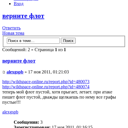
Вход
верните флот
Ответить
Новая тема
Сообщений: 2 » Страница
1
из
1
верните флот
alexgspb
» 17 ноя 2011, 01:21:03
http://wildspace-online.ru/report.php?id=480073
http://wildspace-online.ru/report.php?id=480074
теперь мой флот пустой, хотя прыгает, летает. при атаке
пишет флот пустой, дважды щелкаешь по нему все графы
пустые!!!
alexgspb
Сообщения:
3
Зарегистрирован:
17 ноя 2011, 01:16:15