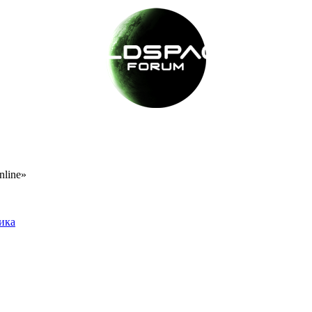
nline»
тика