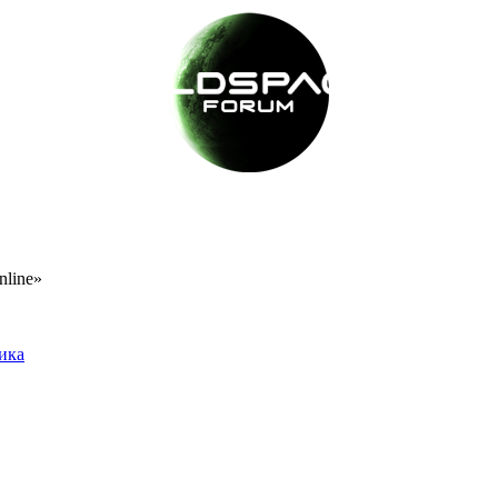
nline»
тика