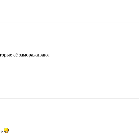
оторые её замораживают
ке