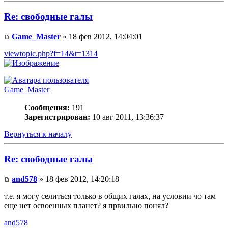
Re: свободные галы
Game_Master
» 18 фев 2012, 14:04:01
viewtopic.php?f=14&t=1314
Game_Master
Сообщения:
191
Зарегистрирован:
10 авг 2011, 13:36:37
Вернуться к началу
Re: свободные галы
and578
» 18 фев 2012, 14:20:18
т.е. я могу селиться только в общих галах, на условии чо там
еще нет освоенных планет? я првильно понял?
and578