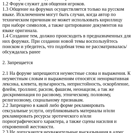
1.2 Форум служит для общения игроков.
1.3 Общение на форумах осуществляется только на русском
языке. Исключением могут быть случаи, когда автор по
техническим причинам не может использовать кириллицу
при наборе символов, а также цитирование документов на
языке оригинала.
1.4 Создание тем, должно происходить в предназначенных для
них форумах. При создании новой темы воспользуйтесь
поиском и убедитесь, что подобная тема не рассматривалась/
обсуждалась ранее
2. Запрещается
2.1 На форуме запрещаются неуместные слова и выражения. К
неуместным словам и выражениям относятся: ненормативная
лексика, клевета, вульгарность, непристойность, оскорбление,
флейм, троллинг, расизм, фашизм, неонацизм, а так же
дискриминация по расовому, этническому, половому,
религиозному, социальному признакам.
2.2 Запрещено в какой либо форме рекламировать
сексуальные услуги, опубликовывать материалы и/или
рекламировать ресурсы эротического и/или
порнографического характера, а также сцены насилия и
откровенной жестокости.
2.3 Не допускаются неуважительные высказывания в адрес