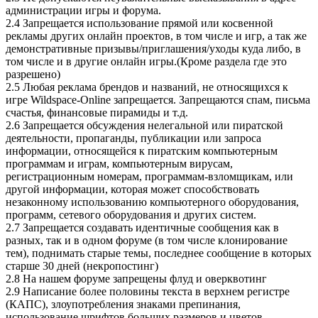
администрации игры и форума.
2.4 Запрещается использование прямой или косвенной
рекламы других онлайн проектов, в том числе и игр, а так же
демонстративные призывы/приглашения/уходы куда либо, в
том числе и в другие онлайн игры.(Кроме раздела где это
разрешено)
2.5 Любая реклама брендов и названий, не относящихся к
игре Wildspace-Online запрещается. Запрещаются спам, письма
счастья, финансовые пирамиды и т.д.
2.6 Запрещается обсуждения нелегальной или пиратской
деятельности, пропаганды, публикации или запроса
информации, относящейся к пиратским компьютерным
программам и играм, компьютерным вирусам,
регистрационным номерам, программам-взломщикам, или
другой информации, которая может способствовать
незаконному использованию компьютерного оборудования,
программ, сетевого оборудования и других систем.
2.7 Запрещается создавать идентичные сообщения как в
разных, так и в одном форуме (в том числе клонирование
тем), поднимать старые темы, последнее сообщение в которых
старше 30 дней (некропостинг)
2.8 На нашем форуме запрещены флуд и оверквотинг
2.9 Написание более половины текста в верхнем регистре
(КАПС), злоупотребления знаками препинания,
использование шрифтов больших размеров и цветов