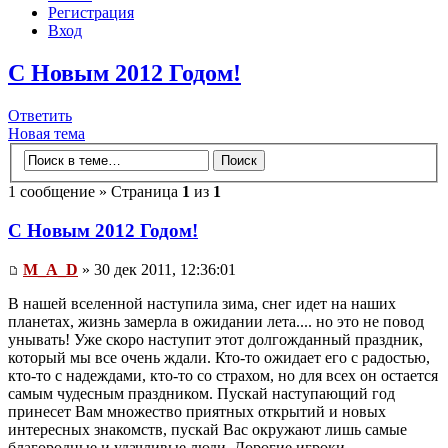
Регистрация
Вход
С Новым 2012 Годом!
Ответить
Новая тема
1 сообщение » Страница
1
из
1
С Новым 2012 Годом!
M_A_D
» 30 дек 2011, 12:36:01
В нашей вселенной наступила зима, снег идет на наших
планетах, жизнь замерла в ожидании лета.... но это не повод
унывать! Уже скоро наступит этот долгожданный праздник,
который мы все очень ждали. Кто-то ожидает его с радостью,
кто-то с надеждами, кто-то со страхом, но для всех он остается
самым чудесным праздником. Пускай наступающий год
принесет Вам множество приятных открытий и новых
интересных знакомств, пускай Вас окружают лишь самые
благородные и удачливые люди. Дорогие игроки